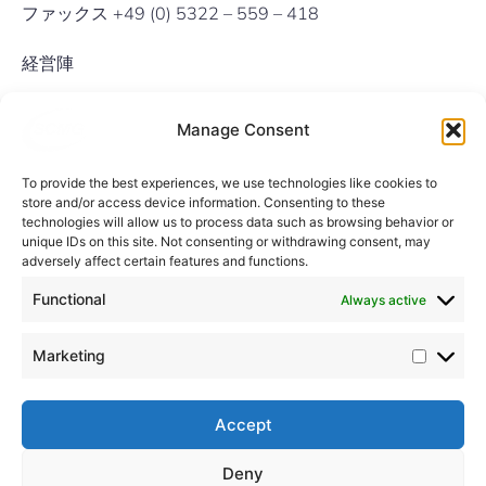
ファックス +49 (0) 5322 – 559 – 418
経営陣
CEO マーティン・グローネ
Manage Consent
登記裁判所
To provide the best experiences, we use technologies like cookies to
ブラウンシュバイク区裁判所
store and/or access device information. Consenting to these
HRB: 204297
technologies will allow us to process data such as browsing behavior or
unique IDs on this site. Not consenting or withdrawing consent, may
adversely affect certain features and functions.
付加価値税ID
Functional
Always active
DE 290 635 912
Marketing
Market
Accept
Deny